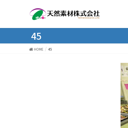
45
HOME
45