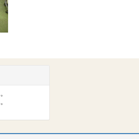
い。
い。